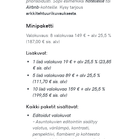
priorisoidusti. Sopii esimerkiksi
hotelleille
tai
Airbnb
-kohteille.
Kysy tarjous
arkkitehtuurikuvauksesta
.
Minipaketti
Valokuvaus: 8 valokuvaa 149 € + alv 25,5 %
(187,00 € sis. alv)
Lisäkuvat:
1 lisä valokuva 19 € + alv 25,5 % (23,85
€ sis. alv)
5 lisä valokuvaa 89 € + alv 25,5 %
(111,70 € sis. alv)
10 lisä valokuvaa 159 € + alv 25,5 %
(199,55 € sis. alv)
Kaikki paketit sisältävät:
Editoidut valokuvat
– Asuntokuvien editointiin sisältyy
valotus, värilämpö, kontrasti,
perspektiivi, flambient ja kohteesta