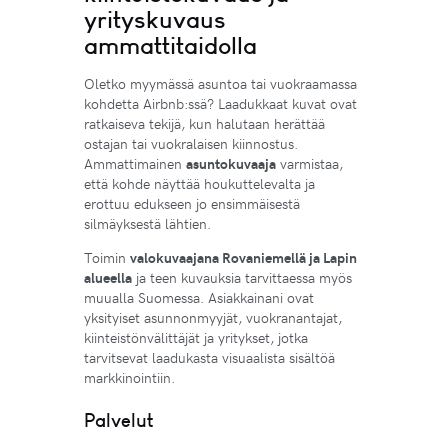
yrityskuvaus
ammattitaidolla
Oletko myymässä asuntoa tai vuokraamassa
kohdetta Airbnb:ssä? Laadukkaat kuvat ovat
ratkaiseva tekijä, kun halutaan herättää
ostajan tai vuokralaisen kiinnostus.
Ammattimainen
asuntokuvaaja
varmistaa,
että kohde näyttää houkuttelevalta ja
erottuu edukseen jo ensimmäisestä
silmäyksestä lähtien.
Toimin
valokuvaajana Rovaniemellä ja Lapin
alueella
ja teen kuvauksia tarvittaessa myös
muualla Suomessa. Asiakkainani ovat
yksityiset asunnonmyyjät, vuokranantajat,
kiinteistönvälittäjät ja yritykset, jotka
tarvitsevat laadukasta visuaalista sisältöä
markkinointiin.
Palvelut