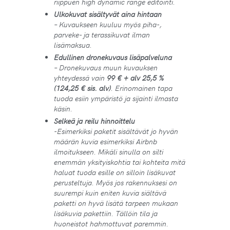
riippuen high dynamic range editointi.
Ulkokuvat sisältyvät aina hintaan
– Kuvaukseen kuuluu myös piha-,
parveke- ja terassikuvat ilman
lisämaksua.
Edullinen dronekuvaus lisäpalveluna
– Dronekuvaus muun kuvauksen
yhteydessä vain
99 € + alv 25,5 %
(124,25 € sis. alv)
. Erinomainen tapa
tuoda esiin ympäristö ja sijainti ilmasta
käsin.
Selkeä ja reilu hinnoittelu
-Esimerkiksi paketit sisältävät jo hyvän
määrän kuvia esimerkiksi Airbnb
ilmoitukseen. Mikäli sinulla on silti
enemmän yksityiskohtia tai kohteita mitä
haluat tuoda esille on silloin lisäkuvat
perusteltuja. Myös jos rakennuksesi on
suurempi kuin eniten kuvia siältävä
paketti on hyvä lisätä tarpeen mukaan
lisäkuvia pakettiin. Tällöin tila ja
huoneistot hahmottuvat paremmin.