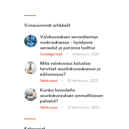
Viimeisimmät artikkelit
Valokuvauksen verovähennys
vuokrauksessa – hyödynnä
veroedut ja paranna tuottoa
Uncategorized
18 elokuun, 2025
Mitä valokuvaus kalustoa
tarvitset asuntokuvauksessa ja
editoinnissa?
Valokuvaus
30 heinäkuun, 2025
Kuinka hinnoitella
asuntokuvauksen ammattilaisen
palvelut?
Valokuvaus
15 tammikuun, 2024
Kategoriat