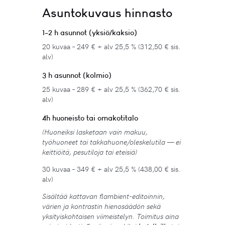
Asuntokuvaus hinnasto
1–2 h asunnot (yksiö/kaksio)
20 kuvaa – 249 € + alv 25,5 % (312,50 € sis.
alv)
3 h asunnot (kolmio)
25 kuvaa – 289 € + alv 25,5 % (362,70 € sis.
alv)
4h huoneisto tai omakotitalo
(Huoneiksi lasketaan vain makuu,
työhuoneet tai takkahuone/oleskelutila — ei
keittiöitä, pesutiloja tai eteisiä)
30 kuvaa – 349 € + alv 25,5 % (438,00 € sis.
alv)
Sisältää kattavan flambient-editoinnin,
värien ja kontrastin hienosäädön sekä
yksityiskohtaisen viimeistelyn. Toimitus aina