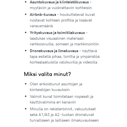
Asuntokuvaus ja kiinteistökuvaus
–
myytäviin ja vuokrattaviin kohteisiin.
Airbnb-kuvaus
– houkuttelevat kuvat
nostavat kohteen profiilia ja lisäävät
varausmääriä.
Yrityskuvaus ja toimitilakuvaus
–
laadukas visuaalinen materiaali
verkkosivuille, someen ja markkinointiin.
Dronekuvaus ja ilmakuvaus
– näyttävä
tapa esitellä pihaa, tonttia ja ympäristöä
korkealaatuisilla valokuvilla ja videoilla.
Miksi valita minut?
Olen erikoistunut asuntojen ja
kiinteistöjen kuvauksiin
Valmiit kuvat toimitetaan nopeasti ja
käyttövalmiina eri kanaviin
Minulla on rekisteröinnit, vakuutukset
sekä A1/A3 ja A2 -luokan droneluvat
turvalliseen ja lailliseen ilmakuvaukseen