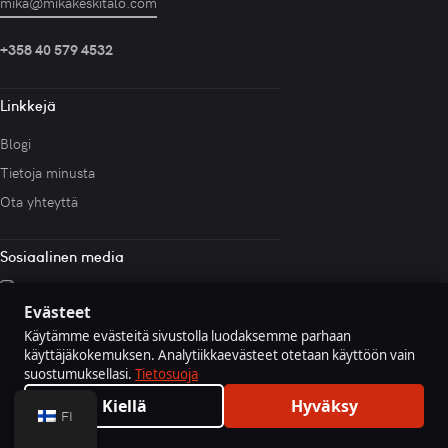
mika@mikakeskitalo.com
+358 40 579 4532
Linkkejä
Blogi
Tietoja minusta
Ota yhteyttä
Sosiaalinen media
Evästeet
Käytämme evästeitä sivustolla luodaksemme parhaan
käyttäjäkokemuksen. Analytiikkaevästeet otetaan käyttöön vain
Mika Keskitalo 2026 ©
Sivuston ylläpito Qevinto
suostumuksellasi.
Tietosuoja
Oy
·
Tietosuoja
·
Evästeasetukset
Kiellä
Hyväksy
FI